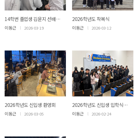
14학번 졸업생 김윤지 선배님 특강(롯데호텔 본점 제과부 5성 호텔 주임)
2026학년도 착복식
이동근
l
이동근
l
2026-03-19
2026-03-12
2026학년도 신입생 환영회
2026학년도 신입생 입학식 및 오리엔테이션
이동근
l
이동근
l
2026-03-05
2026-02-24