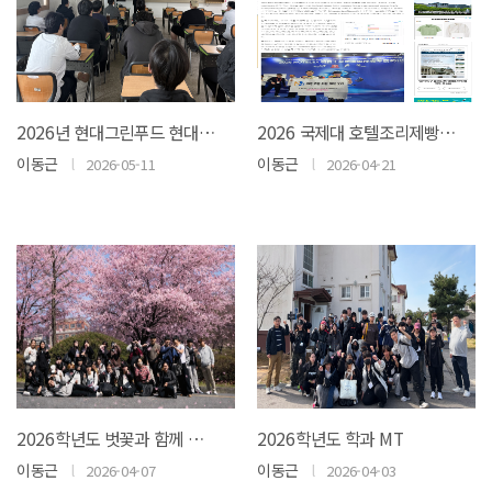
2026년 현대그린푸드 현대아카데미 채용설명회
2026 국제대 호텔조리제빵학과 '2026 HOTELEX 중국 국제 영셰프 요리대회'서 금메달 등 4개 수상..
이동근
l
이동근
l
2026-05-11
2026-04-21
2026학년도 벗꽃과 함께 캠퍼스의 낭만을 즐기다.
2026학년도 학과 MT
이동근
l
이동근
l
2026-04-07
2026-04-03