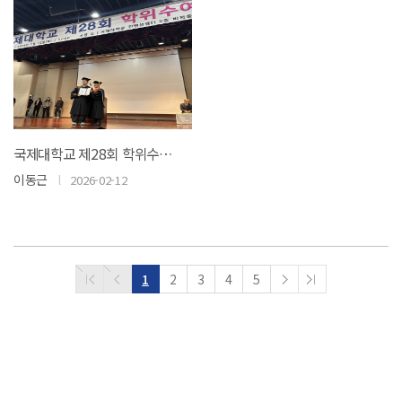
국제대학교 제28회 학위수여식에서 서현우 학생 평택시장상 수상
이동근
l
2026-02-12
1
2
3
4
5