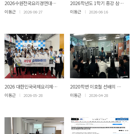
2026수원전국요리경연대회 대상수상(상금 2,000,000원)
2026학년도 1학기 종강 삼겹살 파티
이동근
l
이동근
l
2026-06-27
2026-06-16
2026 대한민국국제요리제과경연대회 대상(서울특별시장상), 최우수상(서울농수산식품공사..
2020학번 이호철 선배의 졸업생 특강
이동근
l
이동근
l
2026-05-28
2026-04-28