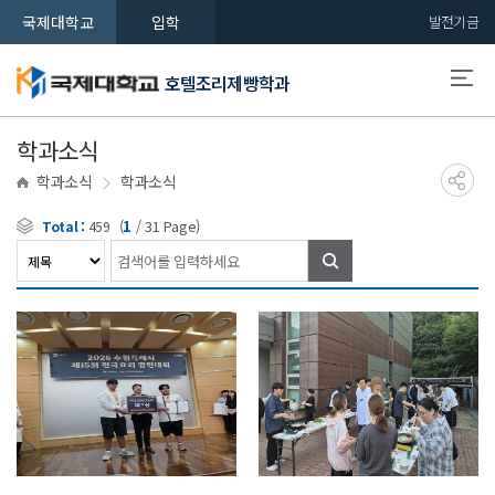
국제대학교
입학
발전기금
호텔조리제빵학과
학과소식
학과소식
학과소식
(
1
/
31
Page)
Total :
459
검색