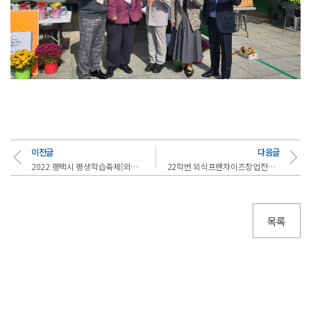
이전글
다음글
2022 평택시 평생학습축제[외식전공-핸드드립체험]
22학번 외식프랜차이즈창업전공 바리스타실기 시연 영상
목록