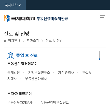
국제대학교
부동산경매중개전공
진로 및 전망
학과안내
학과소개
진로 및 전망
졸업 후 진로
부동산기업경영분야
중개법인
기업부설연구소
자산관리사
건설&
시행사
부동산분양회사
투자·재테크분야
부동산투자자문사
부동산경매컨설턴트