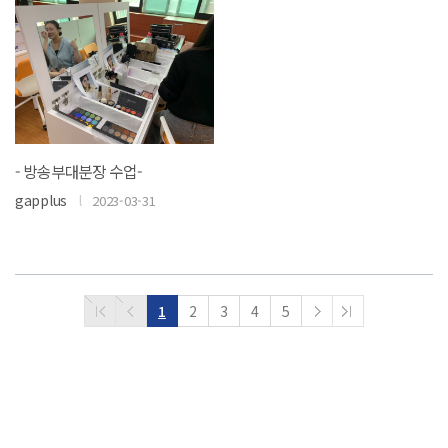
- 방송부대분장 수업-
gapplus
l
2023-03-31
1
2
3
4
5