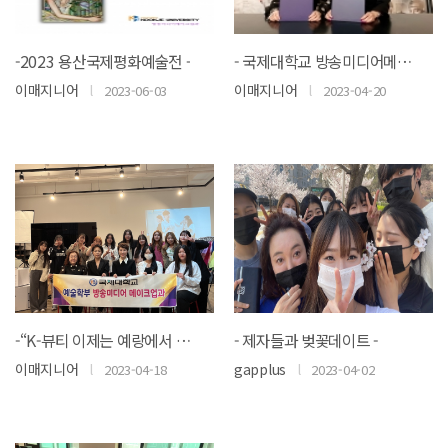
-2023 용산국제평화예술전 -
- 국제대학교 방송미디어메이크업과, (주)예랑 프로덕션과 업무협약 체결 - by 제이컬러 뉴..
이매지니어
l
이매지니어
l
2023-06-03
2023-04-20
-“K-뷰티 이제는 예랑에서 만난다” 국제대학교 방송미디어메이크업과, 예랑프로덕션과 M..
- 제자들과 벚꽃데이트 -
이매지니어
l
gapplus
l
2023-04-18
2023-04-02