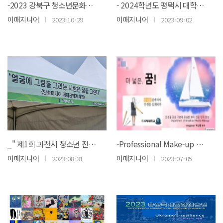
-2023 강북구 청소년문화축제 ! 폼멋진 심사위원-
- 2024학년도 평택시 대학입시 박람회- by면접 메이크업 (방송미디어메이크업과)
이매지니어
l
이매지니어
l
2023-10-29
2023-09-02
_" 제1회 과천시 청소년 진로페스티벌"_ 방송메이크업& 특수분장
-Professional Make-up Artist 직업체험 by 양평중학교-
이매지니어
l
이매지니어
l
2023-08-31
2023-07-05