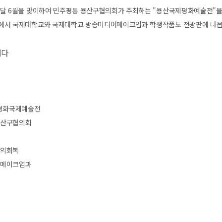
달 6월을 맞이하여 민주평통 용산구협의회가 주최하는 "용산국제평화예술전"을 앞
에서 국제대학교와 국제대학교 방송미디어메이크업과 학생작품도 전광판에 나
니다
상평화국제예술전
용산구협의회
나
나의회복
어메이크업과
과