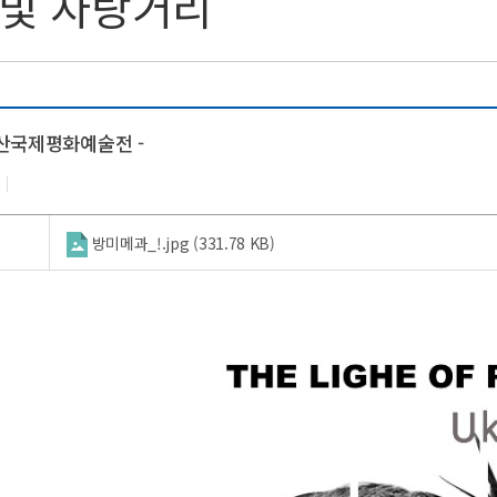
 및 자랑거리
용산국제평화예술전 -
방미메과_!.jpg (331.78 KB)