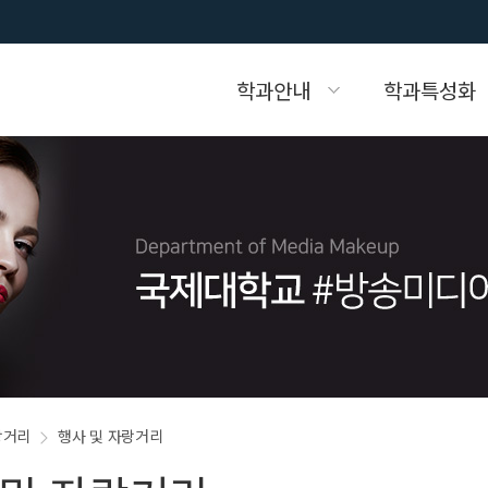
학과안내
학과특성화
화
내
자랑거리
교수소개
입학문의
개
전공소개
장학금안내
랑거리
행사 및 자랑거리