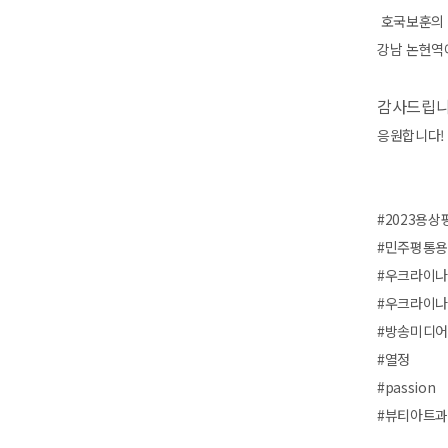
호국보훈의 
강남 논현역
감사드립
응원합니다!
#2023용
#민주평통
#우크라이
#우크라이
#방송미디
#열정
#passion
#뷰티아트