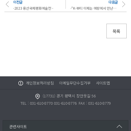
이전글
다음글
-2023 용산국제평화예술전 -
-“K-뷰티 이제는 예랑에서 만난다” 국제대학교 방송미디어메이크업과, 예랑프로덕션과 M..
목록
개인정보처리방침
이메일무단수집거부
사이트맵
(17731) 경기 평택시 장안웃길 56
TEL : 031-610-8770 031-610-8776
FAX : 031-610-8779
센터/부서
관련사이트
취·창업지원센터
이메일무단수집거부