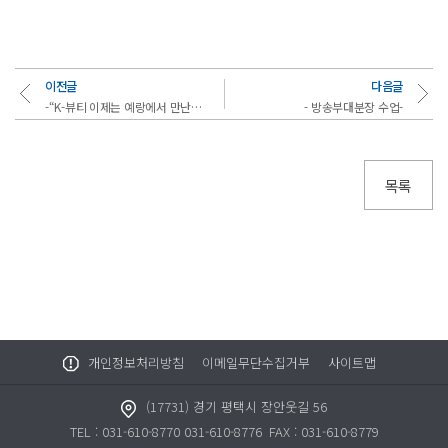
이전글
다음글
-“K-뷰티 이제는 예랑에서 만난다” 국제대학교 방송미디어메이크업과, 예랑프로덕션과 M..
- 방송부대분장 수업-
목록
개인정보처리방침
이메일무단수집거부
사이트맵
(17731) 경기 평택시 장안웃길 56
TEL : 031-610-8770 031-610-8776
FAX : 031-610-8779