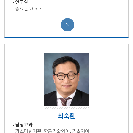
연구실
충효관 205호
최숙환
담당교과
가스터빈기관, 항공기술영어, 기초영어