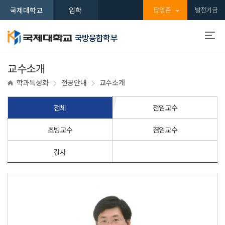
국제대학교
입학
팝업존
발전기금
국방융합학부
교수소개
학과특성화
전공안내
교수소개
전체
전임교수
초빙교수
겸임교수
강사