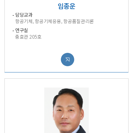
임종운
담당교과
항공기체, 항공기체응용, 항공품질관리론
연구실
충효관 205호