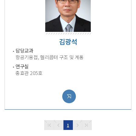
김광석
담당교과
항공기용접, 헬리콥터 구조 및 계통
연구실
충효관 205호
1