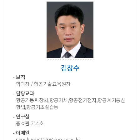
김창수
보직
학과장 / 항공기술교육원장
담당교과
항공기동력장치,항공기체,항공전기전자,항공계기통신
항법,항공기초실습등
연구실
충효관 214호
이메일
shockwave123@kookje.ac.kr