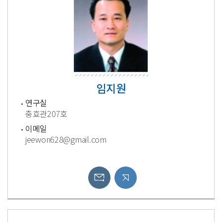
임지원
연구실
충효관207호
이메일
jeewon628@gmail.com