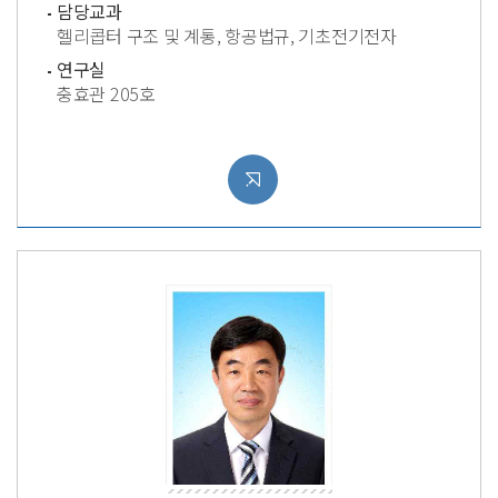
담당교과
헬리콥터 구조 및 계통, 항공법규, 기초전기전자
연구실
충효관 205호