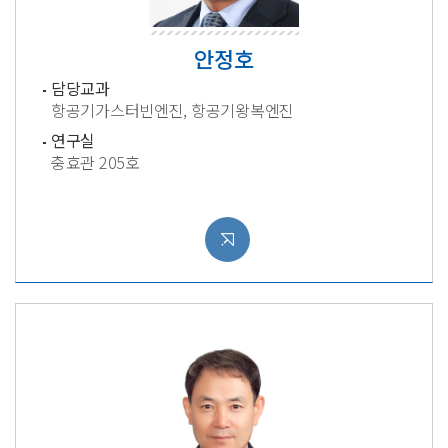
안정호
담당교과
항공기가스터빈엔진, 항공기왕복엔진
연구실
충효관 205호