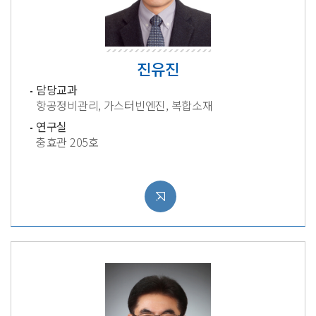
진유진
담당교과
항공정비관리, 가스터빈엔진, 복합소재
연구실
충효관 205호