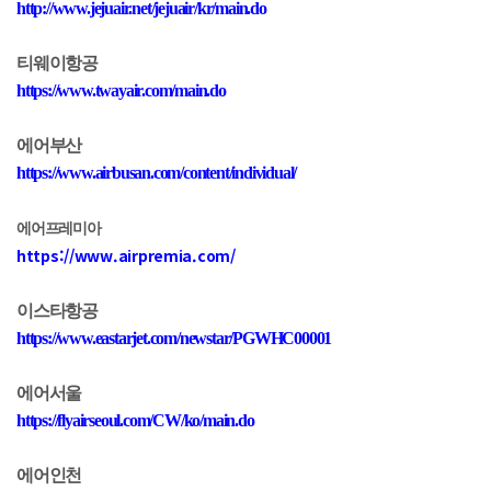
http://www.jejuair.net/jejuair/kr/main.do
티웨이항공
https://www.twayair.com/main.do
에어부산
https://www.airbusan.com/content/individual/
에어프레미아
https://www.airpremia.com/
이스타항공
https://www.eastarjet.com/newstar/PGWHC00001
에어서울
https://flyairseoul.com/CW/ko/main.do
에어인천