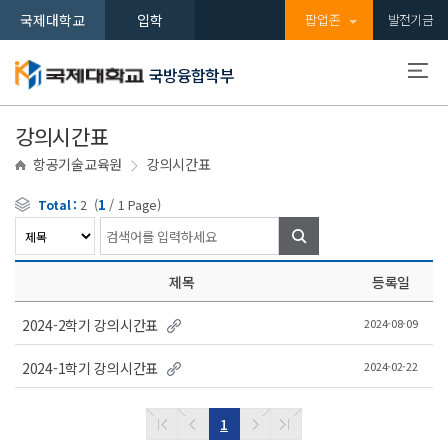
국제대학교
입학
팝업존
발전기금
국방융합학부
강의시간표
항공기술교육원
강의시간표
(
1
/
1
Page)
Total :
2
검색
제목
등록일
2024-08-09
2024-2학기 강의시간표
2024-02-22
2024-1학기 강의시간표
1