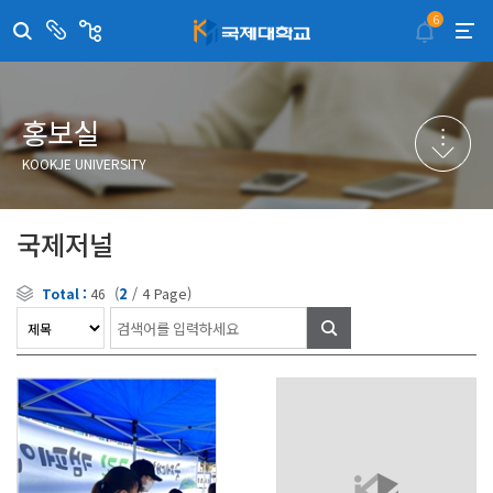
6
센
관
터/
련
부
사
취·창업지원센터
이메일무단수집거부
국제대학교 입학안내
무선인터넷이용안내
서
이
트
학술정보원
포탈사이트
학생생활관
증명발급사이트
홍보실
국제교류센터
국제무인항공
산학협력단
KOOKJE UNIVERSITY
평생교육원
교수학습지원센터
국제저널
(
2
/
4
Page)
Total :
46
검
색