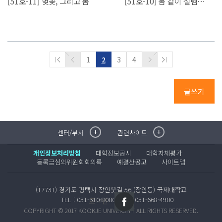
[51호-11] 벚꽃, 그리고 봄
[51호-10] 봄 같이 설렘 가득한, 로맨스 드라마 추천!
1
2
3
4
글쓰기
센터/부서
관련사이트
취·창업지원센터
이메일무단수집거부
국제대학교 입학안내
무선인터넷이용안내
개인정보처리방침
대학정보공시
대학자체평가
학술정보원
포탈사이트
등록금심의위원회회의록
예결산공고
사이트맵
학생생활관
증명발급사이트
국제교류센터
국제무인항공
(17731) 경기도 평택시 장안웃길 56 (장안동) 국제대학교
산학협력단
TEL : 031-610-8000
FAX : 031-668-4900
로그인
평생교육원
COPYRIGHT © 2017 KOOKJE UNIVERSITY ALL RIGHTS RESERVED.
교수학습지원센터