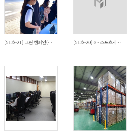
[51호-21] 그린 캠페인(지금도 구할 수 있어! 국제대 학생들의 그린 캠페인)
[51호-20] e - 스포츠게임전공 하재필 교수님 칼럼