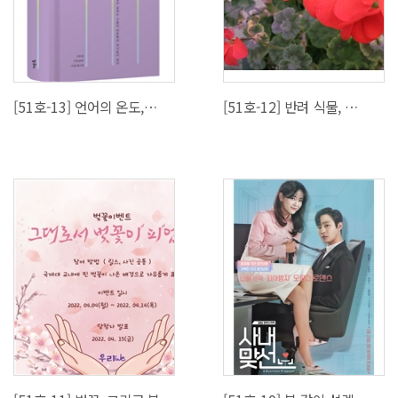
[51호-13] 언어의 온도, 따뜻한 봄을 맞이하여
[51호-12] 반려 식물, 제라늄