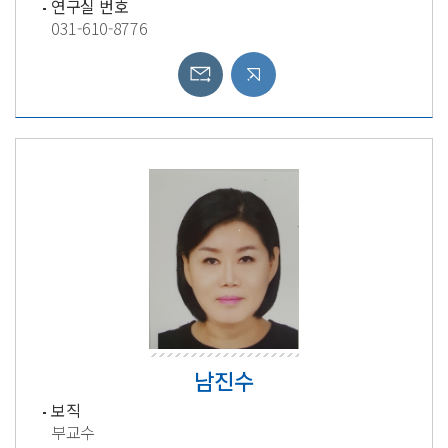
연구실 번호
031-610-8776
남진수
보직
부교수