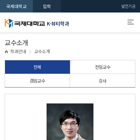
국제대학교
입학
발전기금
K-뷰티학과
교수소개
학과안내
교수소개
전체
전임교수
겸임교수
강사