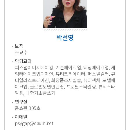
박선영
보직
조교수
담당교과
퍼스널이미지메이킹, 기본메이크업, 웨딩메이크업, 캐
릭터메이크업디자인, 뷰티크리에이터, 퍼스널컬러, 뷰
티일러스트레이션, 화장품조제실습, 뷰티색채, 모델메
이크업, 글로벌모델인턴쉽, 프로필스타일링, 뷰티스타
일링, 대학기초글쓰기
연구실
충효관 305호
이메일
psygap@daum.net