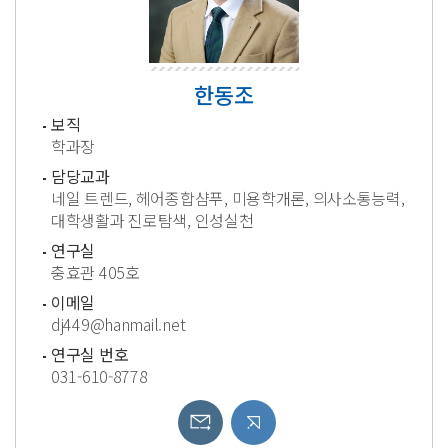
한동조
보직
학과장
담당교과
네일 트렌드, 헤어종합샴푸, 미용학개론, 의사소통능력,
대학생활과 진로탐색, 인성실천
연구실
충효관 405호
이메일
dj449@hanmail.net
연구실 번호
031-610-8778