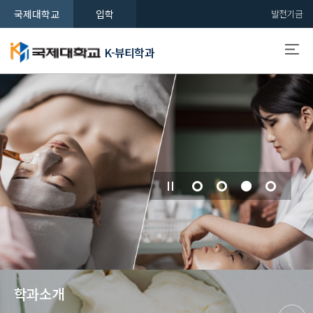
국제대학교
입학
발전기금
K-뷰티학과
학과소개