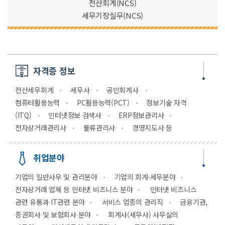
전산회계(NCS)
세무기장실무(NCS)
자격증 정보
전산세무회계
세무사
공인회계사
컴퓨터활용능력
PC활용능력(PCT)
정보기술 자격
(ITQ)
인터넷정보 검색사
ERP정보관리사
전자상거래관리사
물류관리사
경영지도사 등
취업분야
기업의 일반사무 및 관리분야
기업의 회계·세무분야
전자상거래 업체 등 인터넷 비즈니스 분야
인터넷 비즈니스
관련 유통과 IT관련 분야
서비스 업종의 관리직
금융기관,
증권회사 및 보험회사 분야
회계사(세무사) 사무실의