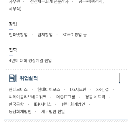
사무원
전산세무회계 전문강사
공무원(행정직,
세무직)
창업
인터넷창업
벤처창업
SOHO 창업 등
진학
4년제 대학 경상계열 편입
취업실적
현대모비스
현대다이모스
LG서브원
SK건설
씨제이올리브네트워크
더존IT그룹
경동 네트웍
한국공항
IBK서비스
한림 회계법인
동남회계법인
세무법인 천일