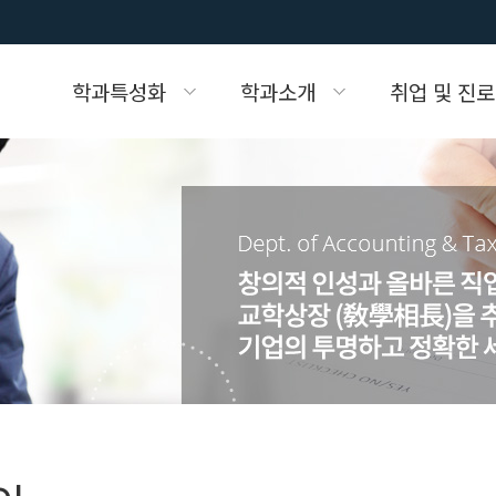
학과특성화
학과소개
취업 및 진로
화
협력업체
전공소개
취업현황
자랑스러운 세무회계인
학습자료
실습실소개
입시상담
학생회