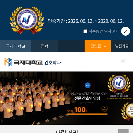
하루동안 열지않기
국제대학교
입학
팝업존
발전기금
간호학과
자랑거리