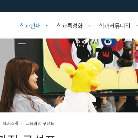
학과안내
학과특성화
학과커뮤니티
리
Q&A
교수소개
인성중심 교육과정
홍보갤러리
자료실
교육실습 Q&A
량 증진 교육과정
실습실소개
학사학위 전공심화과정
학과소개
교육과정 구성표