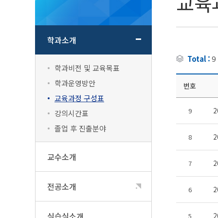
교육
학과소개
Total :
9
학과비전 및 교육목표
학과운영방안
번호
교육과정 구성표
9
강의시간표
졸업 후 진출분야
8
교수소개
2
7
전공소개
2
6
실습실소개
2
5