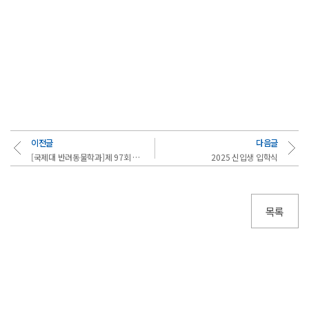
이전글
다음글
[국제대 반려동물학과]제 97회 KKF 전국종합훈련 경기대회 수상
2025 신입생 입학식
목록