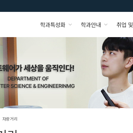
학과특성화
학과안내
취업 및
화
학협력업체
)게시판
일본 기업 취업안내
학과소개
취업자료실
학과 강의자료실
캠퍼스 KDT 과정
학생회임원소개
동아리활동
소개
자랑거리