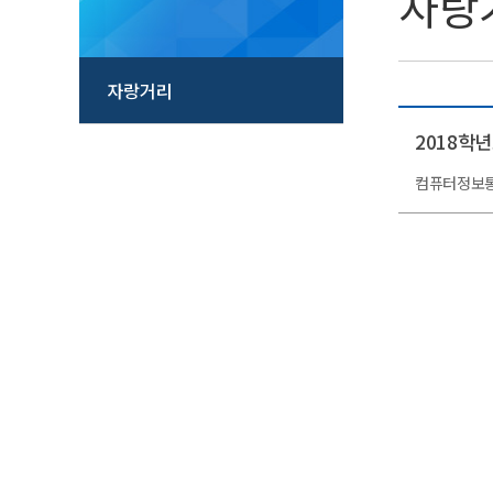
자랑
자랑거리
2018학
컴퓨터정보