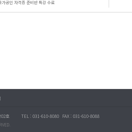
 국가공인 자격증 준비반 특강 수료
맵
202호
TEL : 031-610-8080
FAX : 031-610-8088
RVED.