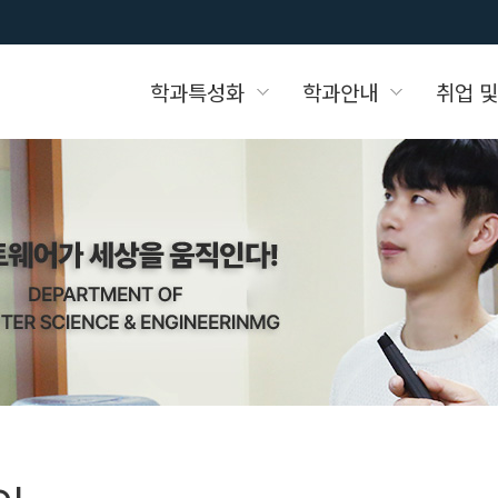
학과특성화
학과안내
취업 및
화
학협력업체
)게시판
일본 기업 취업안내
학과소개
취업자료실
학과 강의자료실
캠퍼스 KDT 과정
학생회임원소개
동아리활동
소개